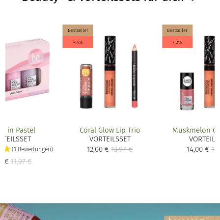
Bestseller
Bestseller
-14%
-12%
ty in Pastel
Coral Glow Lip Trio
Muskmelon Ob
RTEILSSET
VORTEILSSET
VORTEILS
12,00 €
13,97 €
14,00 €
15
(1 Bewertungen)
9 €
11,97 €