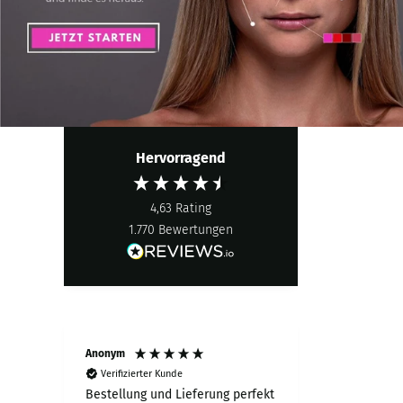
Hervorragend
4,63
Rating
1.770
Bewertungen
Anonym
Ulrike k
Verifizierter Kunde
Verifiziert
leich
Bestellung und Lieferung perfekt
Wirkung su