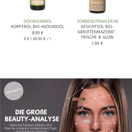
(K)EINHORNÖL
SONNENSTRAHLER:IN
KÖRPERÖL BIO-AVOCADOÖL
GESICHTSÖL BIO-
KAROTTENMAZERAT -
8,99 €
FRISCHE & GLOW
0.1l
|
89,90 €
/
l
7,99 €