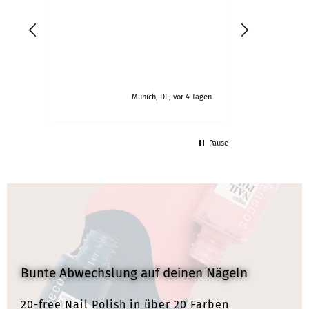
,
Konsistenz 
werde die 
Fall weiter
 Tagen
Munich, DE, vor 4 Tagen
Pause
Bunte Abwechslung auf deinen Nägeln
20-free Nail Polish in über 20 Farben