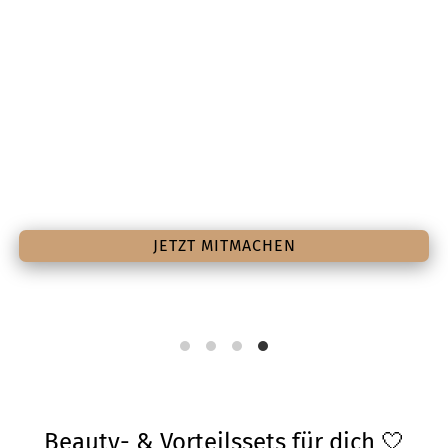
EINE DUSCHE UM DIE WELT
Kaufe ein Produkt der limitierten
benecosBIO Sommeredition, lade deinen
Kassenzettel hoch und sichere dir deine
Chance auf eine Segelreise mit
sailwithus
.
JETZT MITMACHEN
Beauty- & Vorteilssets für dich 🤍